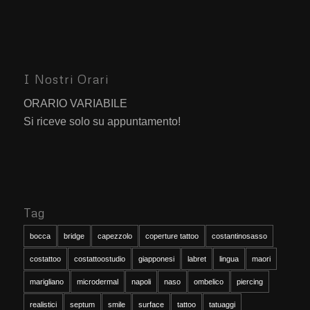
I Nostri Orari
ORARIO VARIABILE
Si riceve solo su appuntamento!
Tag
bocca
bridge
capezzolo
coperture tattoo
costantinosasso
costattoo
costattoostudio
giapponesi
labret
lingua
maori
marigliano
microdermal
napoli
naso
ombelico
piercing
realistici
septum
smile
surface
tattoo
tatuaggi