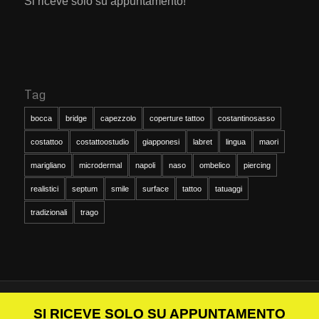
Si riceve solo su appuntamento!
Tag
bocca
bridge
capezzolo
coperture tattoo
costantinosasso
costattoo
costattoostudio
giapponesi
labret
lingua
maori
marigliano
microdermal
napoli
naso
ombelico
piercing
realistici
septum
smile
surface
tattoo
tatuaggi
tradizionali
trago
© Copyright - Costattoo Studio - Graphic Design by I.D.R.Design
SI RICEVE SOLO SU APPUNTAMENTO