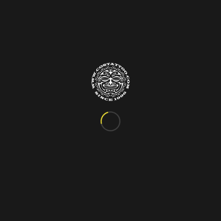
Info&Contatti
C.so Vittorio Emanuele III, 24
Marigliano – Napoli
Tel. 081.885.48.76
costattoo@gmail.com
I Nostri Orari
ORARIO VARIABILE
Si riceve solo su appuntamento!