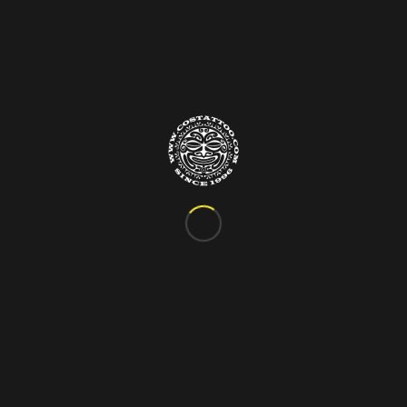
Info&Contatti
C.so Vittorio Emanuele III, 24
Marigliano – Napoli
Tel. 081.885.48.76
costattoo@gmail.com
I Nostri Orari
ORARIO VARIABILE
Si riceve solo su appuntamento!