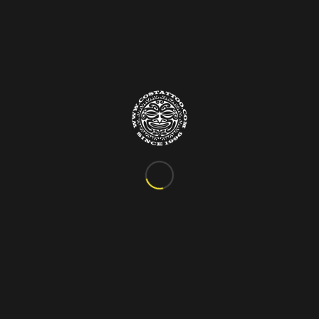
Info&Contatti
C.so Vittorio Emanuele III, 24
Marigliano – Napoli
Tel. 081.885.48.76
costattoo@gmail.com
I Nostri Orari
ORARIO VARIABILE
Si riceve solo su appuntamento!