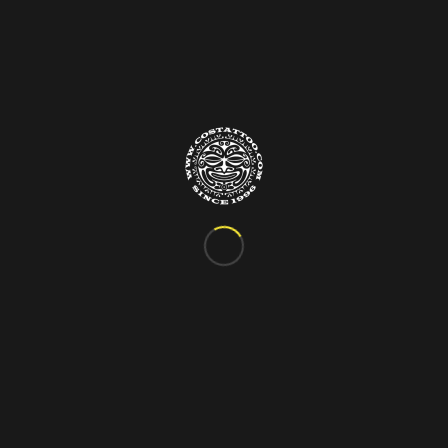
Info&Contatti
C.so Vittorio Emanuele III, 24
Marigliano – Napoli
Tel. 081.885.48.76
costattoo@gmail.com
I Nostri Orari
ORARIO VARIABILE
Si riceve solo su appuntamento!