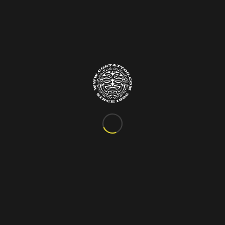
Info&Contatti
C.so Vittorio Emanuele III, 24
Marigliano – Napoli
Tel. 081.885.48.76
costattoo@gmail.com
I Nostri Orari
ORARIO VARIABILE
Si riceve solo su appuntamento!