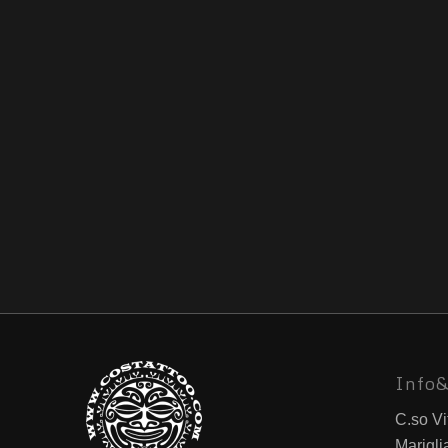
Info&
C.so Vi
Marigli