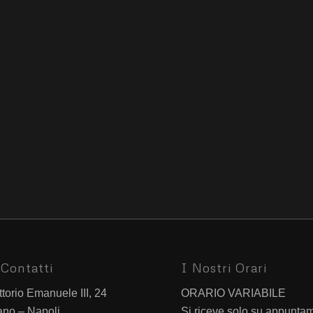
Contatti
I Nostri Orari
ttorio Emanuele III, 24
ORARIO VARIABILE
ano – Napoli
Si riceve solo su appunta