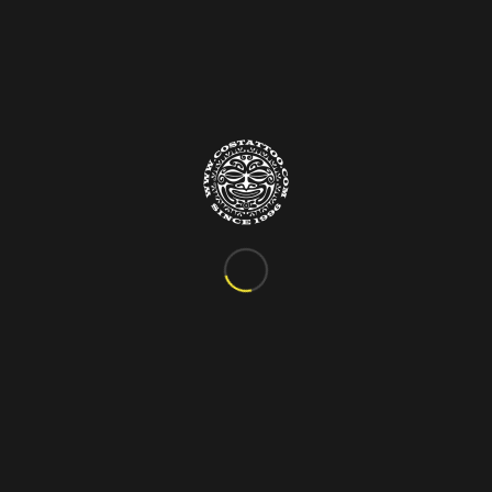
Info&Contatti
C.so Vittorio Emanuele III, 24
Marigliano – Napoli
Tel. 081.885.48.76
costattoo@gmail.com
I Nostri Orari
ORARIO VARIABILE
Si riceve solo su appuntamento!