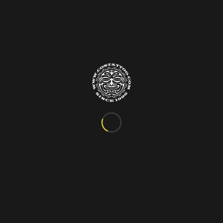
Info&Contatti
C.so Vittorio Emanuele III, 24
Marigliano – Napoli
Tel. 081.885.48.76
costattoo@gmail.com
I Nostri Orari
ORARIO VARIABILE
Si riceve solo su appuntamento!