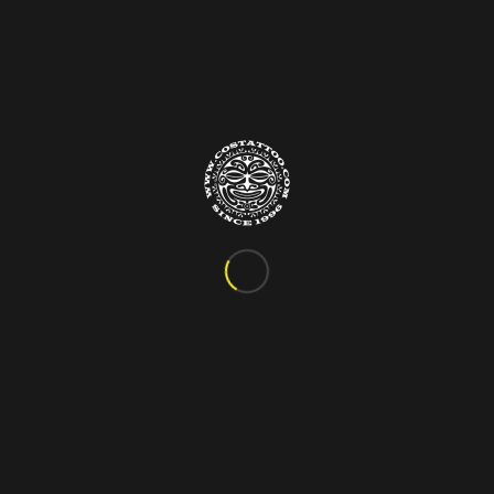
Info&Contatti
C.so Vittorio Emanuele III, 24
Marigliano – Napoli
Tel. 081.885.48.76
costattoo@gmail.com
I Nostri Orari
ORARIO VARIABILE
Si riceve solo su appuntamento!