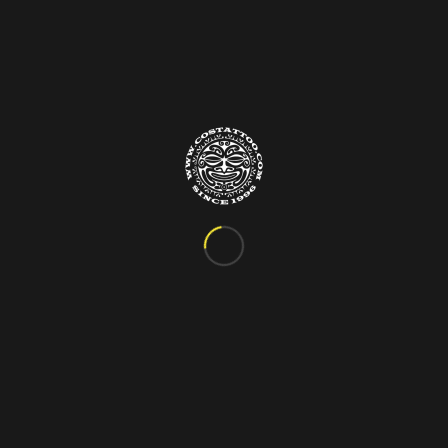
Info&Contatti
C.so Vittorio Emanuele III, 24
Marigliano – Napoli
Tel. 081.885.48.76
costattoo@gmail.com
I Nostri Orari
ORARIO VARIABILE
Si riceve solo su appuntamento!