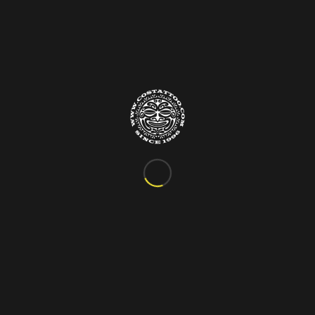
Info&Contatti
C.so Vittorio Emanuele III, 24
Marigliano – Napoli
Tel. 081.885.48.76
costattoo@gmail.com
I Nostri Orari
ORARIO VARIABILE
Si riceve solo su appuntamento!