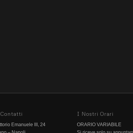
Contatti
I Nostri Orari
ttorio Emanuele III, 24
ORARIO VARIABILE
ano – Napoli
Si riceve solo su appunta