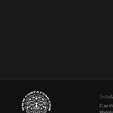
Info&
C.so Vi
Marigli