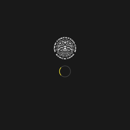
Info&Contatti
C.so Vittorio Emanuele III, 24
Marigliano – Napoli
Tel. 081.885.48.76
costattoo@gmail.com
I Nostri Orari
ORARIO VARIABILE
Si riceve solo su appuntamento!