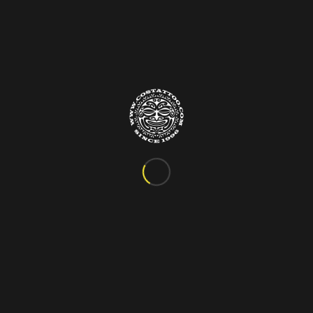
Info&Contatti
C.so Vittorio Emanuele III, 24
Marigliano – Napoli
Tel. 081.885.48.76
costattoo@gmail.com
I Nostri Orari
ORARIO VARIABILE
Si riceve solo su appuntamento!