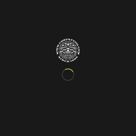
Info&Contatti
C.so Vittorio Emanuele III, 24
Marigliano – Napoli
Tel. 081.885.48.76
costattoo@gmail.com
I Nostri Orari
ORARIO VARIABILE
Si riceve solo su appuntamento!