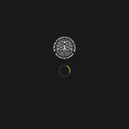
Info&Contatti
C.so Vittorio Emanuele III, 24
Marigliano – Napoli
Tel. 081.885.48.76
costattoo@gmail.com
I Nostri Orari
ORARIO VARIABILE
Si riceve solo su appuntamento!