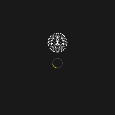
Info&Contatti
C.so Vittorio Emanuele III, 24
Marigliano – Napoli
Tel. 081.885.48.76
costattoo@gmail.com
I Nostri Orari
ORARIO VARIABILE
Si riceve solo su appuntamento!