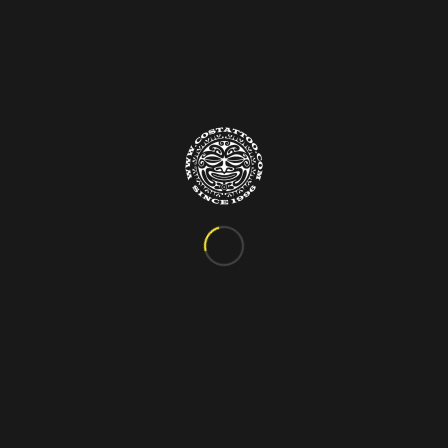
Info&Contatti
C.so Vittorio Emanuele III, 24
Marigliano – Napoli
Tel. 081.885.48.76
costattoo@gmail.com
I Nostri Orari
ORARIO VARIABILE
Si riceve solo su appuntamento!