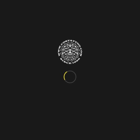
Info&Contatti
C.so Vittorio Emanuele III, 24
Marigliano – Napoli
Tel. 081.885.48.76
costattoo@gmail.com
I Nostri Orari
ORARIO VARIABILE
Si riceve solo su appuntamento!