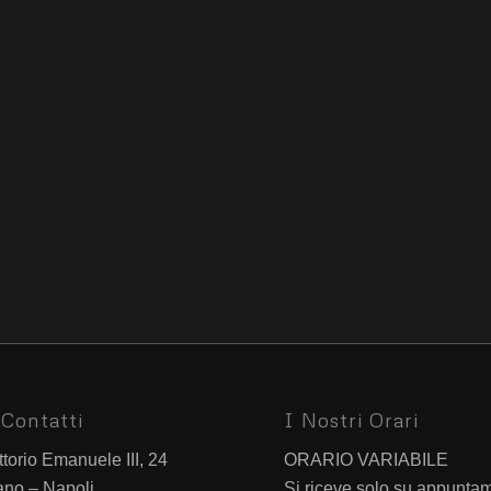
Contatti
I Nostri Orari
ttorio Emanuele III, 24
ORARIO VARIABILE
ano – Napoli
Si riceve solo su appunta