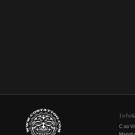
Info&
C.so Vi
Marigli