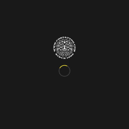
Info&Contatti
C.so Vittorio Emanuele III, 24
Marigliano – Napoli
Tel. 081.885.48.76
costattoo@gmail.com
I Nostri Orari
ORARIO VARIABILE
Si riceve solo su appuntamento!