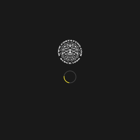
Info&Contatti
C.so Vittorio Emanuele III, 24
Marigliano – Napoli
Tel. 081.885.48.76
costattoo@gmail.com
I Nostri Orari
ORARIO VARIABILE
Si riceve solo su appuntamento!