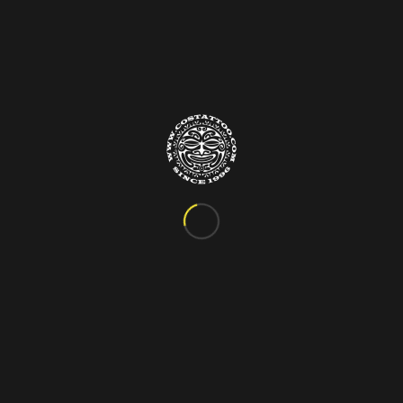
Info&Contatti
C.so Vittorio Emanuele III, 24
Marigliano – Napoli
Tel. 081.885.48.76
costattoo@gmail.com
I Nostri Orari
ORARIO VARIABILE
Si riceve solo su appuntamento!