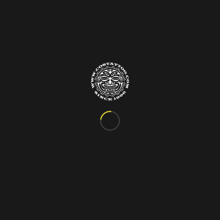
Info&Contatti
C.so Vittorio Emanuele III, 24
Marigliano – Napoli
Tel. 081.885.48.76
costattoo@gmail.com
I Nostri Orari
ORARIO VARIABILE
Si riceve solo su appuntamento!