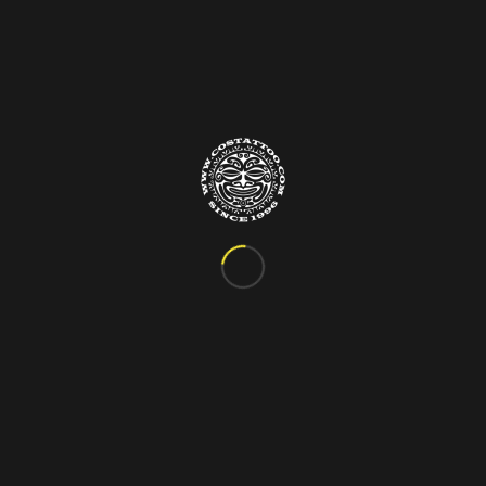
Info&Contatti
C.so Vittorio Emanuele III, 24
Marigliano – Napoli
Tel. 081.885.48.76
costattoo@gmail.com
I Nostri Orari
ORARIO VARIABILE
Si riceve solo su appuntamento!