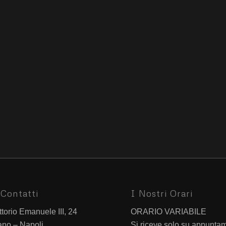
Contatti
I Nostri Orari
ttorio Emanuele III, 24
ORARIO VARIABILE
ano – Napoli
Si riceve solo su appunta