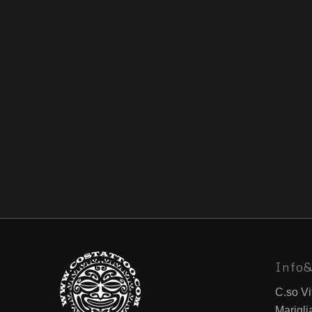
Info&
C.so Vi
Marigli